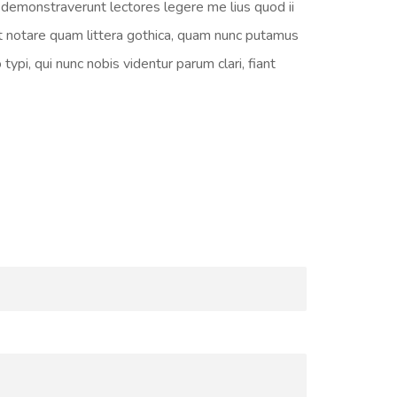
s demonstraverunt lectores legere me lius quod ii
t notare quam littera gothica, quam nunc putamus
pi, qui nunc nobis videntur parum clari, fiant