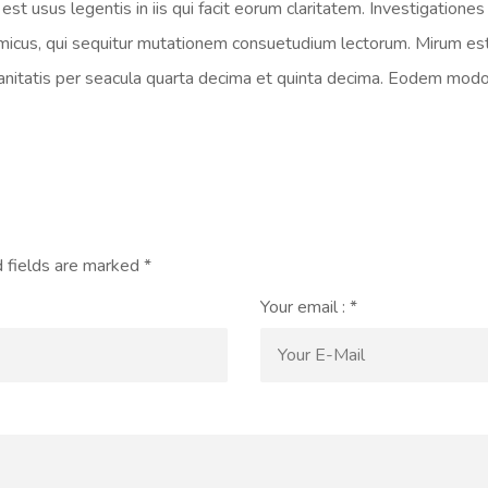
st usus legentis in iis qui facit eorum claritatem. Investigatione
amicus, qui sequitur mutationem consuetudium lectorum. Mirum es
itatis per seacula quarta decima et quinta decima. Eodem modo ty
 fields are marked
*
Your email :
*