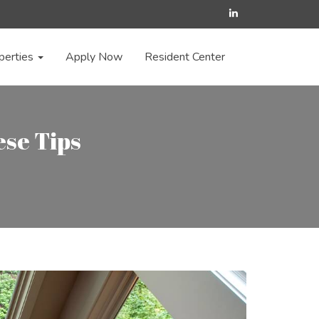
perties
Apply Now
Resident Center
ese Tips